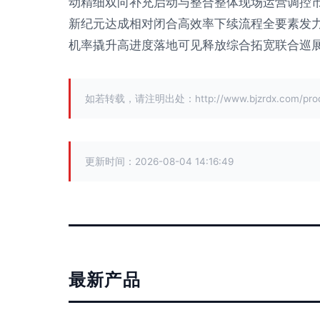
动精细双向补充启动与整合整体现场运营调控
新纪元达成相对闭合高效率下续流程全要素发
机率撬升高进度落地可见释放综合拓宽联合巡
如若转载，请注明出处：http://www.bjzrdx.com/produ
更新时间：2026-08-04 14:16:49
最新产品